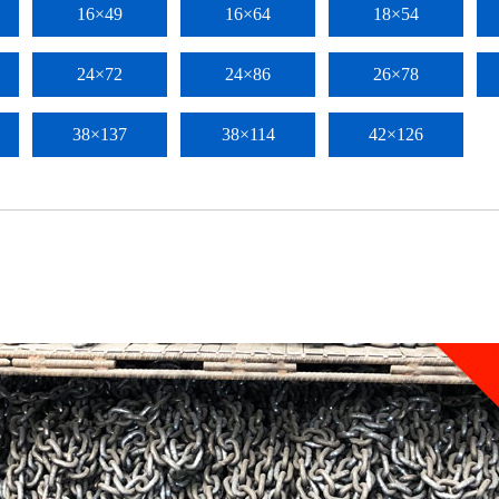
16×49
16×64
18×54
24×72
24×86
26×78
38×137
38×114
42×126