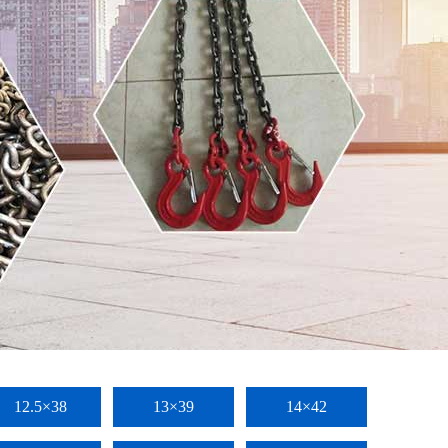
12.5×38
13×39
14×42