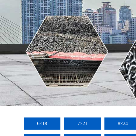
6×18
7×21
8×24