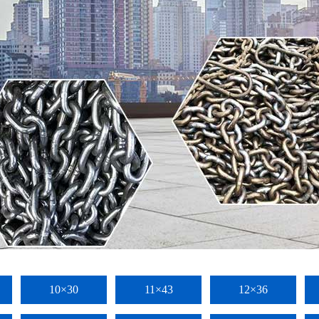
10×30
11×43
12×36