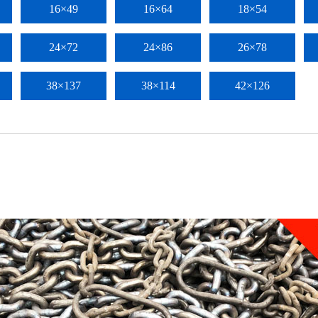
16×49
16×64
18×54
24×72
24×86
26×78
38×137
38×114
42×126