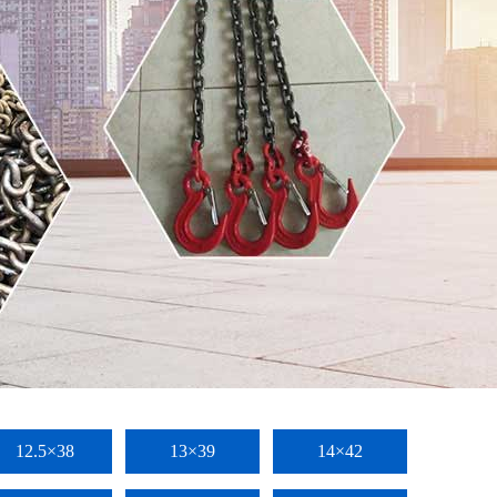
12.5×38
13×39
14×42