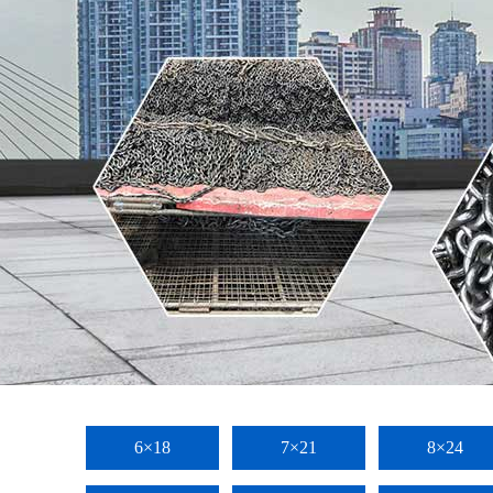
6×18
7×21
8×24